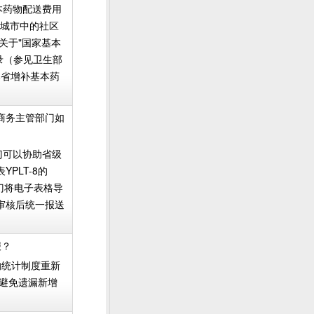
本药物配送费用
上城市中的社区
关于"国家基本
录（参见卫生部
一部分是本省增补基本药
，商务主管部门如
门可以协助省级
PLT-8的
门将电子表格导
审核后统一报送
报？
新的统计制度重新
，避免遗漏新增