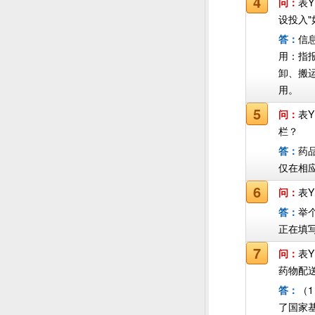
4
问：
表
设投入
答：
信
用：指
卸、搬
用。
5
问：
表
栏？
答：
药
仅在相应
6
问：
表
答：
举
正在填写
7
问：
表
药物配
答：
（
了国家