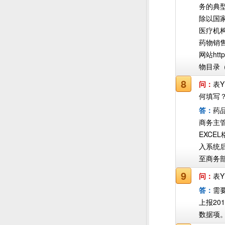
务的典
除以国
医疗机
药物销
网站http
物目录
8
问：
表
何填写
答：
药
商务主管
EXC
入系统
至商务
9
问：
表Y
答：
需要
上报20
数据项