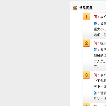
常见问题
1
问：
表
答：
如
重大小，
选项，
2
问：
统
答：
参
报酬的
方人员
工。
3
问：
表
中不包
有下一
答：
请
注"栏