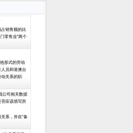
？
额占销售额的比
专门零售业"两个
其他形式的劳动
方人员和港澳台
劳动关系的职
。我公司相关数据
是否应该填写所
关系，并在"备
。