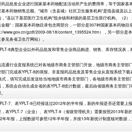
型药品批发企业进行国家基本药物配送活动所产生的费用率，等于国家基
家基本药物销售总额。"城市（含县城）社区卫生服务机构"是指县级及以
构，"县以下基层医疗卫生机构"指乡镇和村级的基层卫生医疗机构。（2） 
售金额"：国家基本药物目录包含两部分，一部分是307种国家基本药物目
://www.gov.cn/gzdt/2009-08/18/content_1395524.htm），另
（参见各省卫生厅网站）。
YPLT-8典型企业以外药品批发和零售企业商品购进、销售、库存情况表
？
品流通行业直报系统已对各地级市商务主管部门开放，地级市商务主管部
部门完成表YPLT-8的填报。非直报药品批发及零售企业从直报系统下载表Y
EL格式，填写完成后发送给当地地级市商务主管部门，各地级市商务主管部
后，系统会自动生成全省的表YPLT-8统计数据，最后由省级商务主管部门
部。
PLT-7、表YPLT-9已经报送过2012年的半年报，新的年报是否还需要上
，表YPLT-7（企业）、表YPLT-9（省级管理机关）需要按照2013年
12年年报，上报数据可参照12年半年报，并按13年新统计制度核对数据
。